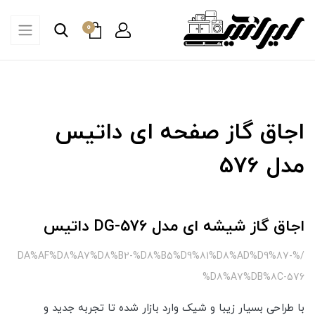
0
اجاق گاز صفحه ای داتیس
مدل 576
اجاق گاز شیشه ای مدل DG-576 داتیس
/%DA%AF%D8%A7%D8%B2-%D8%B5%D9%81%D8%AD%D9%87-
%D8%A7%DB%8C-576
با طراحی بسیار زیبا و شیک وارد بازار شده تا تجربه جدید و