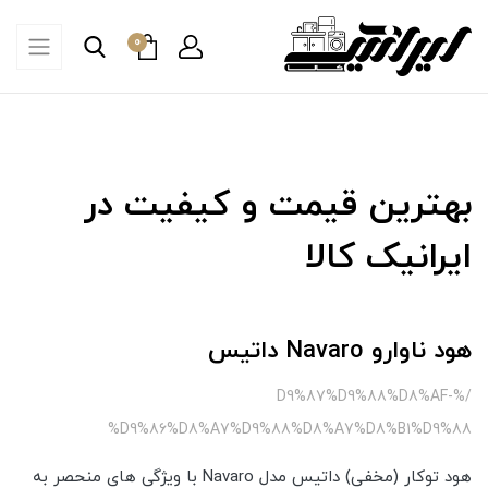
0
بهترین قیمت و کیفیت در
ایرانیک کالا
هود ناوارو Navaro داتیس
/%D9%87%D9%88%D8%AF-
%D9%86%D8%A7%D9%88%D8%A7%D8%B1%D9%88
هود توکار (مخفی) داتیس مدل Navaro با ویژگی های منحصر به