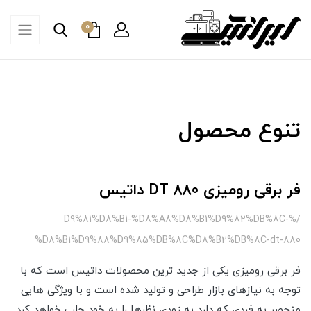
0
تنوع محصول
فر برقی رومیزی DT 880 داتیس
/%D9%81%D8%B1-%D8%A8%D8%B1%D9%82%DB%8C-
%D8%B1%D9%88%D9%85%DB%8C%D8%B2%DB%8C-dt-880
فر برقی رومیزی یکی از جدید ترین محصولات داتیس است که با
توجه به نیازهای بازار طراحی و تولید شده است و با ویژگی هایی
منحصر به فردی که دارد به زودی نظرها را به خود جلب خواهد کرد.