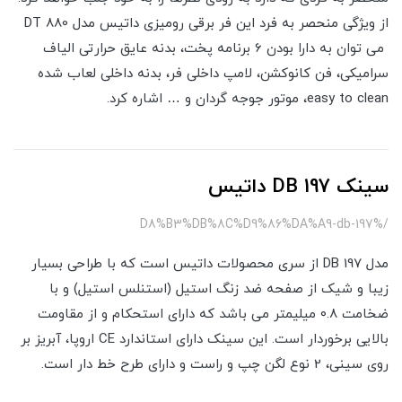
از ویژگی منحصر به فرد این فر برقی رومیزی داتیس مدل DT 880
می توان به دارا بودن 6 برنامه پخت، بدنه عایق حرارتی الیاف
سرامیکی، فن کانوکشن، لامپ داخلی فر، بدنه داخلی لعاب شده
easy to clean، موتور جوجه گردان و … اشاره کرد.
سینک DB 197 داتیس
/%D8%B3%DB%8C%D9%86%DA%A9-db-197
مدل DB 197 از سری محصولات داتیس است که با طراحی بسیار
زیبا و شیک از صفحه ضد زنگ استیل (استنلس استیل) و با
ضخامت ۰.۸ میلیمتر می باشد که دارای استحکام و از مقاومت
بالایی برخوردار است. این سینک دارای استاندارد CE اروپا، آبریز بر
روی سینی، 2 نوع لگن چپ و راست و دارای طرح خط دار است.