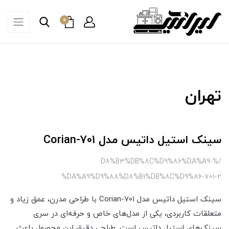
0
تهران
سینک استیل داتیس مدل Corian-701
/%D8%B3%DB%8C%D9%86%DA%A9-
%DA%A9%D9%88%D8%B1%DB%8C%D9%86-701-2
سینک استیل داتیس مدل Corian-701 با طراحی مدرن، عمق زیاد و
متعلقات کاربردی، یکی از مدل‌های خاص و حرفه‌ای در سری
سینک‌های استیل داتیس است. طراحی دقیق این محصول باعث