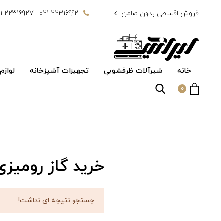
فروش اقساطی بدون ضامن
021-22316992---021-22316927
خانه
شیرآلات ظرفشويي
تجهیزات آشپزخانه
لوازم
0
خرید گاز رومیزی
جستجو نتیجه ای نداشت!