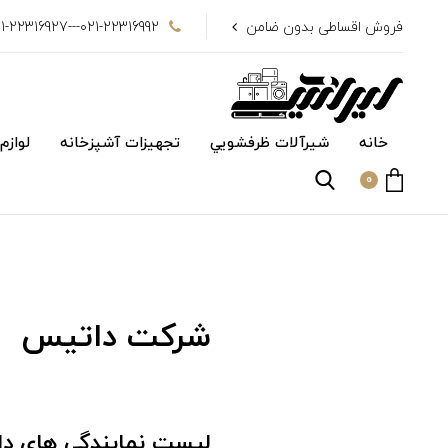
فروش اقساطی بدون ضامن
021-22316992---021-22316927
خانه
شیرآلات ظرفشويي
تجهیزات آشپزخانه
لوازم
0
شرکت داتیس
لیست نمایندگی های د