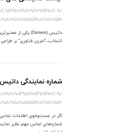
8C-%D9%87%D8%A7%DB%8C-
D8%A7%D8%AA%DB%8C%D8%B3
داتیس (Datees) یکی 
انتخاب، آخرین فناوری” بر طراحی م
شماره نمایندگی داتیس
%86%D8%AF%DA%AF%DB%8C-
D8%A7%D8%AA%DB%8C%D8%B3
شماره‌های تماس مهم نظیر نمایند