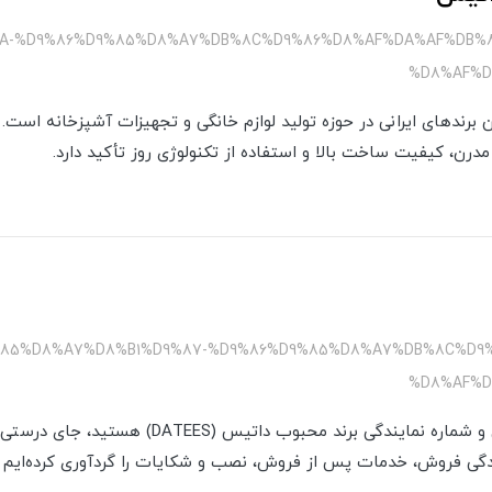
AA-%D9%86%D9%85%D8%A7%DB%8C%D9%86%D8%AF%DA%AF%DB%
%D8%AF%
از معتبرترین برندهای ایرانی در حوزه تولید لوازم خانگی و تجهیزات آشپزخانه ا
درن، کیفیت ساخت بالا و استفاده از تکنولوژی روز تأکید دارد.
9%85%D8%A7%D8%B1%D9%87-%D9%86%D9%85%D8%A7%DB%8C%D9
%D8%AF%
اگر در جست‌وجوی اطلاعات تماس و شماره نمایندگی برند 
گی فروش، خدمات پس از فروش، نصب و شکایات را گردآوری کرده‌ایم تا ب