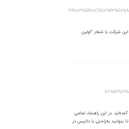
/%D9%84%DB%8C%D8%B3%D8%
ست. این شرکت با شعار “اولین
/%D8%B4%D
محبوب داتیس (DATEES) هستید، جای درستی آمده‌اید. در این راهنما، تمامی
توانید به‌راحتی با داتیس در