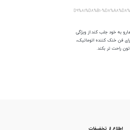
/%D9%81%D8%B1-%D8%A8%D
ارو به خود جلب کند.از ویژگی
خل فر، سبد میوه خشک کن،مجهز به ریل تلسکوپی،توان حرارتی تا ۱۸۰۰ وات،دارای فن خنک کننده اتوماتیک،
ون راحت تر بکند.
اطلاع از تخفیفات