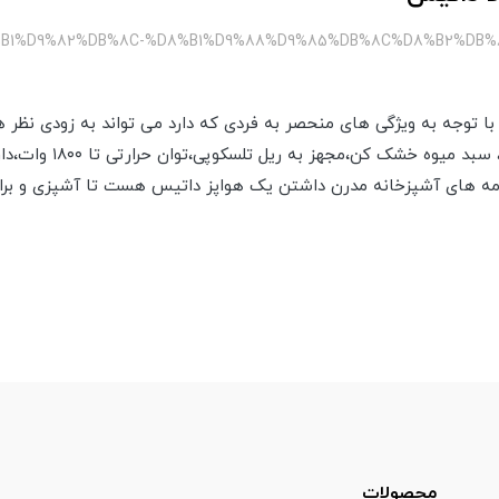
8%B1%D9%82%DB%8C-%D8%B1%D9%88%D9%85%DB%8C%D8%B2%DB
با توجه به ویژگی های منحصر به فردی که دارد می تواند به زودی نظر ه
های این مدل دارای لامپ دا
زمه های آشپزخانه مدرن داشتن یک هواپز داتیس هست تا آشپزی و برات
محصولات