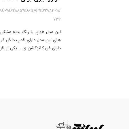
%8C-%D9%85%D8%AF%D9%84-
736
این مدل هواپز با رنگ بدنه مشکی 
دارای فن کانوکشن و … یکی از لا