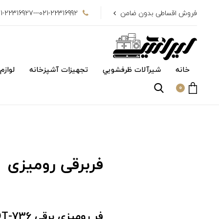
فروش اقساطی بدون ضامن
021-22316992---021-22316927
خانه
شیرآلات ظرفشويي
تجهیزات آشپزخانه
لوازم
0
فربرقی رومیزی
فر رومیزی برقی DT-736 داتیس