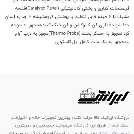
LED تمام لمسیپوشش طوسی آسان تمیز شونده محفظه داخل
فرصفحات کناری و پشتی کاتالیتیکی (Catalytic Panel)قفسه
مشبک با 6 طبقه قابل تنظیم با پوشش کرومشیشه 3 جداره آسان
جدا شوندهدارای فن کانوکشن و فن خنک کنندهمجهز به جوجه
گردانمجهز به حسگر پخت (Thermo Probe)مجهز به درب آرام
بندمجهز به یک ست کامل ریل تلسکوپی.
فروشگاه ایرانیک کالا عرضه کننده بهترین تجهیزات خانه و آشپزخانه
است. شما از طریق این فروشگاه می‌توانید جدیدترین و مدرنترین
محصولات را مشاهده و تهیه نمایید. فروشگاه ایرانیک کالا در صفحات