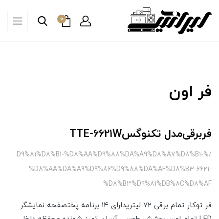
0
فر اون
فر‌برقی‌مدل تکنوگسTTE-6621W
/%D9%81%D8%B1-%D8%AA%D9%88%DA%A9%D8%A7%D8%B1-
%D8%AA%DA%A9%D9%86%D9%88%DA%AF%D8%B3-6621-
%D8%B3%D9%81%DB%8C%D8%AF
فر توکار تمام برقی 72 لیتریدارای 14 برنامه پختصفحه نمایشگر