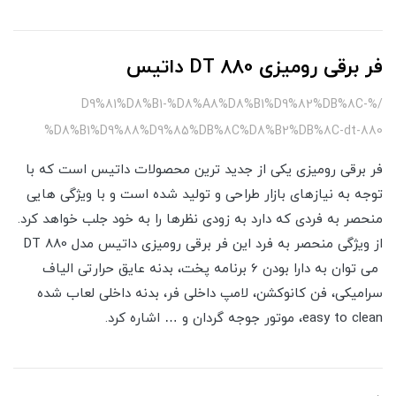
فر برقی رومیزی DT 880 داتیس
/%D9%81%D8%B1-%D8%A8%D8%B1%D9%82%DB%8C-
%D8%B1%D9%88%D9%85%DB%8C%D8%B2%DB%8C-dt-880
فر برقی رومیزی یکی از جدید ترین محصولات داتیس است که با
توجه به نیازهای بازار طراحی و تولید شده است و با ویژگی هایی
منحصر به فردی که دارد به زودی نظرها را به خود جلب خواهد کرد.
از ویژگی منحصر به فرد این فر برقی رومیزی داتیس مدل DT 880
می توان به دارا بودن 6 برنامه پخت، بدنه عایق حرارتی الیاف
سرامیکی، فن کانوکشن، لامپ داخلی فر، بدنه داخلی لعاب شده
easy to clean، موتور جوجه گردان و … اشاره کرد.