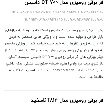
فر برقی رومیزی مدل DT 700 داتیس
/dt-700-%D9%81%D8%B1%D8%A8%D8%B1%D9%82%DB%8C-
%D8%B1%D9%88%D9%85%DB%8C%D8%B2%DB%8C
یکی از جدید ترین محصولات داتیس است که با توجه به نیازهای
بازار طراحی و تولید شده است و با ویژگی هایی منحصر به فردی
که دارد به زودی نظرها را به خود جلب خواهد کرد. از ویژگی منحصر
به فرد این فر برقی رومیزی می توان به حجم ۵۲ لیتر اشاره کرد. از
دیگر ویژگی های فر برقی رومیزی DT 700 داتیس سیستم آسان
باز شوی درب فر، ولوم آهنی، شیشه سکوریت مشکی، بدنه داخلی
لعاب شده با لعاب easy to clean، هفت برنامه پخت (کلید 8
حالته) و… است.
فر برقی رومیزی مدل DT814سفید