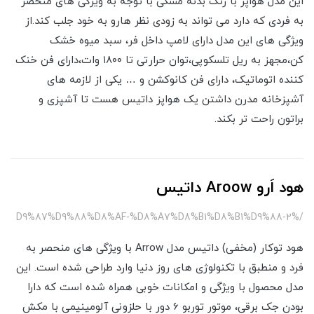
این مدل هواپز با رنگ بدنه مشکی با توجه به ویژگی های منحصر
به فردی که دارد می تواند به زودی نظر هارو به خود جلب کند.از
ویژگی های این مدل دارای لامپ داخل فر، سبد میوه خشک
کن،مجهز به ریل تلسکوپی،توان حرارتی تا ۱۸۰۰ وات،دارای فن خنک
کننده اتوماتیک، دارای فن کانوکشن و … یکی از لازمه های
آشپزخانه مدرن داشتن یک هواپز داتیس هست تا آشپزی و
براتون راحت تر بکند.
هود اَرو Aroow داتیس
/%D9%87%D9%88%D8%AF-%D8%A7%D8%B1%D8%B1%D9%88-2
هود توکار (مخفی) داتیس مدل Arrow با ویژگی های منحصر به
فرد و منطبق با تکنولوژی های روز دنیا وارد طراحی شده است. این
مدل محصول با ویژگی و امکانات خوبی همراه شده است که دارا
بودن جک برقی، موتور توربو 6 دور با حلزونی آلومینیمی با مکش