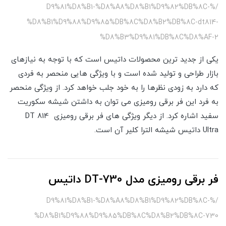
/%D9%81%D8%B1-%D8%A8%D8%B1%D9%82%DB%8C-
%D8%B1%D9%88%D9%85%DB%8C%D8%B2%DB%8C-dt814-
%D8%B3%D9%81%DB%8C%D8%AF-2
یکی از جدید ترین محصولات داتیس است که با توجه به نیازهای
بازار طراحی و تولید شده است و با ویژگی هایی منحصر به فردی
که دارد به زودی نظرها را به خود جلب خواهد کرد. از ویژگی منحصر
به فرد این فر برقی رومیزی می توان به داشتن شیشه سکوریت
سفید اشاره کرد. از دیگر ویژگی های فر برقی رومیزی DT 814
Ultra داتیس شیشه الترا کلیر آن است.
فر برقی رومیزی مدل DT-730 داتیس
/%D9%81%D8%B1-%D8%A8%D8%B1%D9%82%DB%8C-
%D8%B1%D9%88%D9%85%DB%8C%D8%B2%DB%8C-730