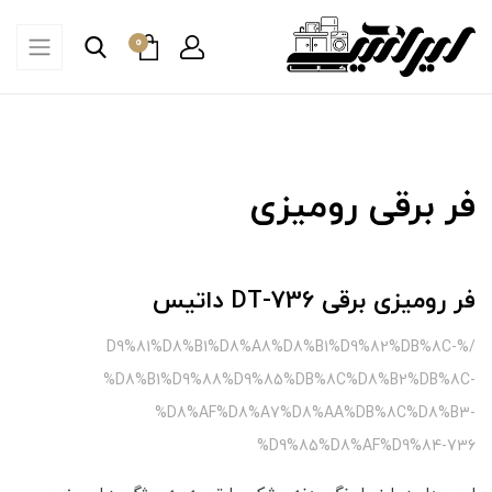
0
فر برقی رومیزی
فر رومیزی برقی DT-736 داتیس
/%D9%81%D8%B1%D8%A8%D8%B1%D9%82%DB%8C-
%D8%B1%D9%88%D9%85%DB%8C%D8%B2%DB%8C-
%D8%AF%D8%A7%D8%AA%DB%8C%D8%B3-
%D9%85%D8%AF%D9%84-736