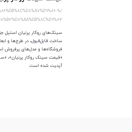
%86%DB%8C%D8%A7%D9%86-
D8%B3%D8%AA%DB%8C%D9%84
سینک‌های روکار پرنیان استیل جزو
ساخت قابل‌قبول، در طرح‌ها و ابع
آپدیت شده است.