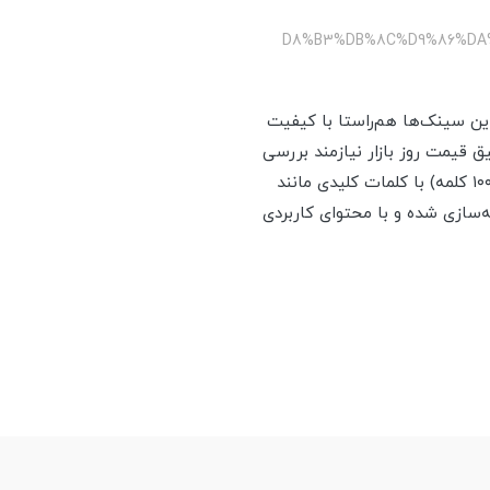
/%D8%B3%DB%8C%D9%86%D
این سینک‌ها هم‌راستا با کیفیت
ق قیمت روز بازار نیازمند بررسی
فروشگاه‌ها و مدل‌های پرفروش است. اگر شما دنبال خرید هوشمند سینک پرنیان هستید، این راهنما (≈۱۰۰۰ کلمه) با کلمات کلیدی مانند
 پرنیان تخفیف»، بهینه‌سازی شده و با محتوای کاربردی