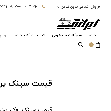
فروش اقساطی بدون ضامن
021-22316992---021-22316927
خانه
شیرآلات ظرفشويي
تجهیزات آشپزخانه
لوازم
0
قیمت سینک پرن
قیمت سینک روکار پرنی