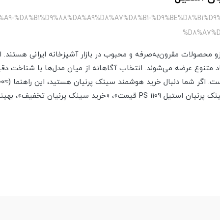
A%A9-%D8%B1%D9%88%DA%A9%D8%A7%D8%B1-%D9%BE%D8%B1%D9
%D8%A7%
 محصولات مقرون‌به‌صرفه و محبوب در بازار آشپزخانه ایرانی هستند. 
اد متنوع عرضه می‌شوند. انتخاب آگاهانه از میان مدل‌ها با شناخت دقی
«قیمت سینک روکار پرنیان»، «سینک پرنیان استیل PS 1109 قیمت»، «خرید سینک