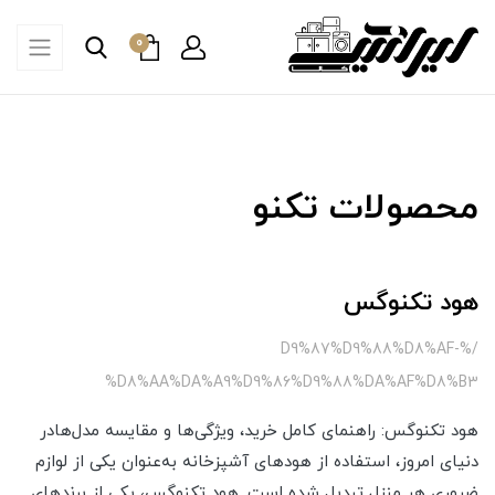
0
محصولات تکنو
هود تکنوگس
/%D9%87%D9%88%D8%AF-
%D8%AA%DA%A9%D9%86%D9%88%DA%AF%D8%B3
هود تکنوگس: راهنمای کامل خرید، ویژگی‌ها و مقایسه مدل‌هادر
دنیای امروز، استفاده از هودهای آشپزخانه به‌عنوان یکی از لوازم
ضروری هر منزل تبدیل شده است. هود تکنوگس، یکی از برندهای