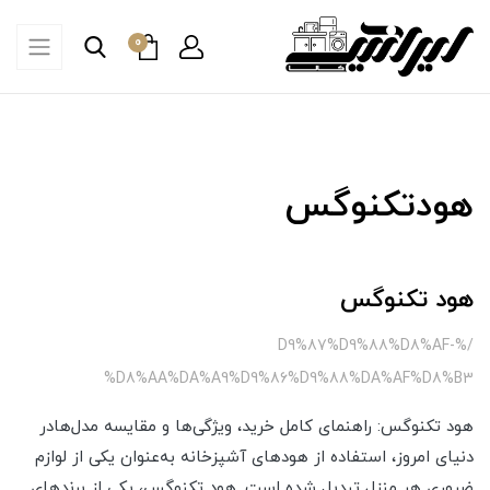
0
هودتکنوگس
هود تکنوگس
/%D9%87%D9%88%D8%AF-
%D8%AA%DA%A9%D9%86%D9%88%DA%AF%D8%B3
هود تکنوگس: راهنمای کامل خرید، ویژگی‌ها و مقایسه مدل‌هادر
دنیای امروز، استفاده از هودهای آشپزخانه به‌عنوان یکی از لوازم
ضروری هر منزل تبدیل شده است. هود تکنوگس، یکی از برندهای