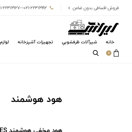
فروش اقساطی بدون ضامن
021-22316992---021-22316927
خانه
شیرآلات ظرفشويي
تجهیزات آشپزخانه
لوازم
0
هود هوشمند
هود مخفی هوشمند IOTEES داتیس