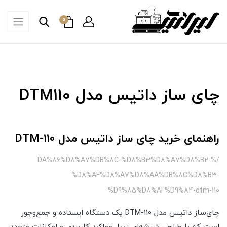
0
چای ساز داتیس مدل DTM110
راهنمای خرید چای ساز داتیس مدل DTM-110
/%DA%86%D8%A7%DB%8C-%D8%B3%D8%A7%D8%B2-
%D8%AF%D8%A7%D8%AA%DB%8C%D8%B3-
%D9%85%D8%AF%D9%84-dtm-110
چای‌ساز داتیس مدل DTM-110 یک دستگاه ایستاده و جمع‌وجور