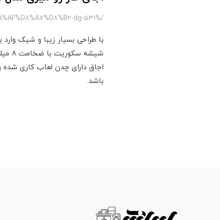
/%DA%AF%D8%A7%D8%B2-dg-531
با طراحی بسیار زیبا و شیک وارد ب
شیشه 
اجاق دارای چدن لعاب کاری شده 
باشد.