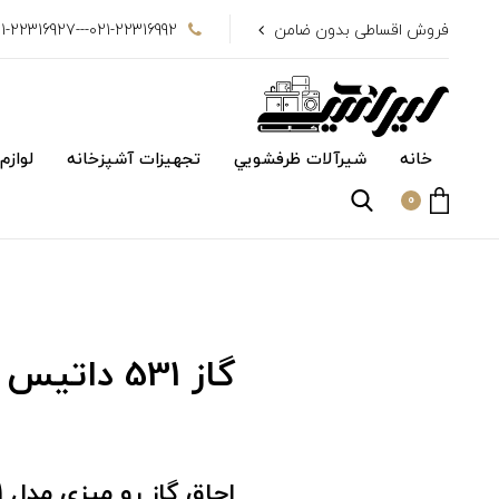
فروش اقساطی بدون ضامن
021-22316992---021-22316927
خانه
شیرآلات ظرفشويي
تجهیزات آشپزخانه
لوازم
0
گاز 531 داتیس
اجاق گاز رو میزی مدل DG-531 داتیس