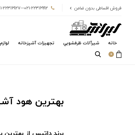
فروش اقساطی بدون ضامن
021-22316992---021-22316927
خانه
شیرآلات ظرفشويي
تجهیزات آشپزخانه
لوازم
0
بهترین هود آشپ
برند داتیس از بهترین ب