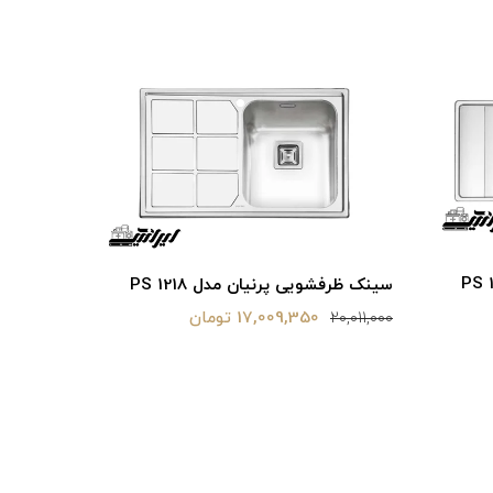
سینک ظرفشویی پرنیان مدل PS 1218
17,009,350 تومان
20,011,000