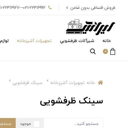
فروش اقساطی بدون ضامن
021-22316992---021-22316927
خانه
شیرآلات ظرفشويي
تجهیزات آشپزخانه
لوازم
0
خانه
تجهیزات آشپزخانه
سینک ظرفشویی
سینک ظرفشویی
موجود
جستجو