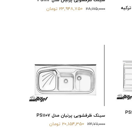
سینک ظرفشویی پرنیان مدل PS1112
تركيه
23,948,750 تومان
28,175,000
سینک ظرفشویی پرنیان مدل PS1107
20,154,350 تومان
23,711,000