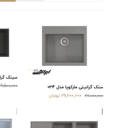
سینک گرانی
36,500,000
سنک گرانیتی مارکوپا مدل 034
29,600,000 تومان
27,000,000