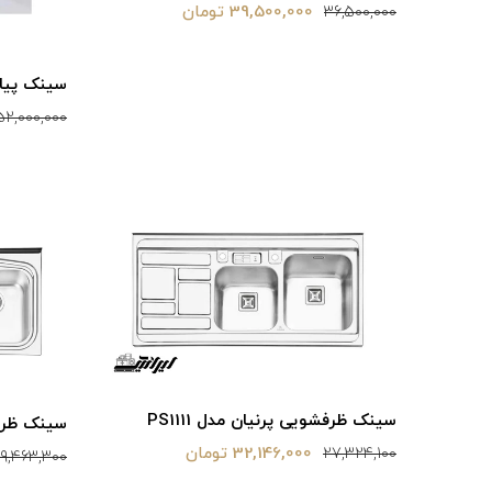
39,500,000 تومان
36,500,000
سینک پیان
52,000,000
سینک ظرفشویی پرنیان مدل PS1111
سینک ظرفشو
32,146,000 تومان
27,324,100
19,463,300