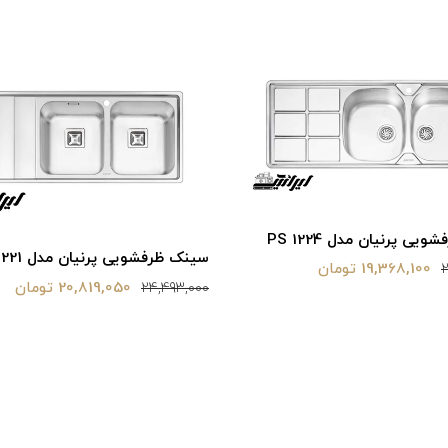
ی پرنیان مدل PS 1224
سینک ظرفشویی پرنیان مدل PS 1221
19,368,100 تومان
2
20,819,050 تومان
24,493,000