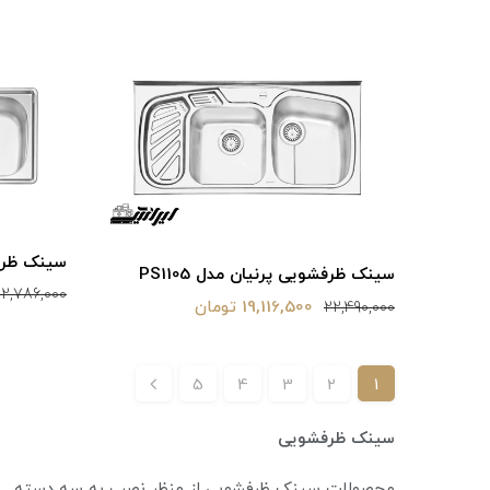
سینک ظرفشوی
سینک ظرفشویی پرنیان مدل PS1105
2,786,000
19,116,500 تومان
22,490,000
5
4
3
2
1
سینک ظرفشویی
محصولات سینک ظرفشویی از
منظر نصب به سه دسته