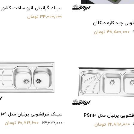
سينك گرانيتي انزو ساخت كشور 
34,000,000 تومان
ویی چند کاره دیکلان
48,500,000 تومان
سینک ظرفشویی پرنیان مدل PS1109
یی پرنیان مدل PS1110
20,719,600 تومان
24,376,000
22,898,000 تومان