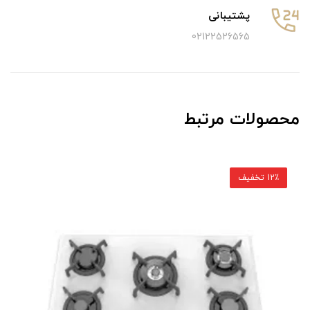
پشتیبانی
02122526565
محصولات مرتبط
12٪ تخفیف