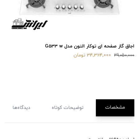
اجاق گاز صفحه ای توکار التون مدل G533 w
34,364,000 تومان
39,050,000
مشخصات
توضیحات کوتاه
دیدگاه‌ها