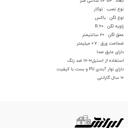
ابعاد : 50*116 سانتی متر
نوع نصب : توکار
نوع لگن : باکس
زاویه لگن : R 60
عمق لگن : 20 سانتیمتر
ضخامت ورق : 0.7 میلیمتر
داراى عایق صدا
استفاده از استیل10-18 ضد زنگ
داراى نوار آبندى PU و بست با کیفیت
10 سال گارانتی