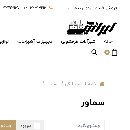
فروش اقساطی بدون ضامن
021-22316992---021-22316927
خانه
شیرآلات ظرفشويي
تجهیزات آشپزخانه
لوازم
0
خانه
لوازم خانگی
سماور
سماور
موجود
جستجو