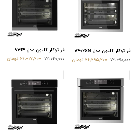
فر توکار آلتون مدل V314
فر توکار آلتون مدل V402SN
66,017,600 تومان
75,020,000
66,695,200 تومان
75,790,000