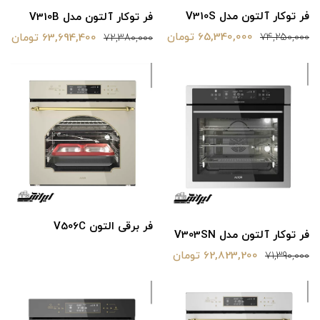
فر توکار آلتون مدل V310S
فر توکار آلتون مدل V310B
65,340,000 تومان
63,694,400 تومان
74,250,000
72,380,000
فر برقی التون V506C
فر توکار آلتون مدل V303SN
62,823,200 تومان
71,390,000