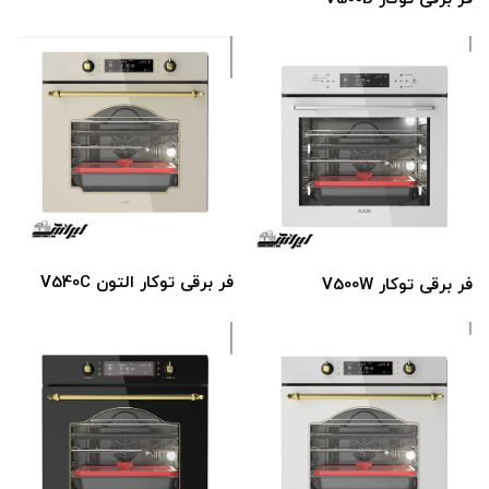
فر برقی توکار التون V540C
فر برقی توکار V500W