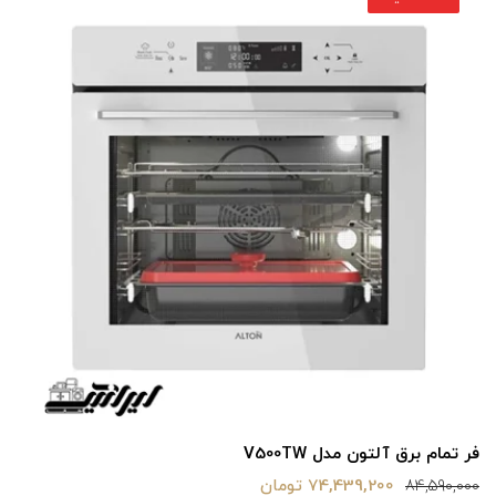
فر تمام برق آلتون مدل V500TW
74,439,200 تومان
84,590,000