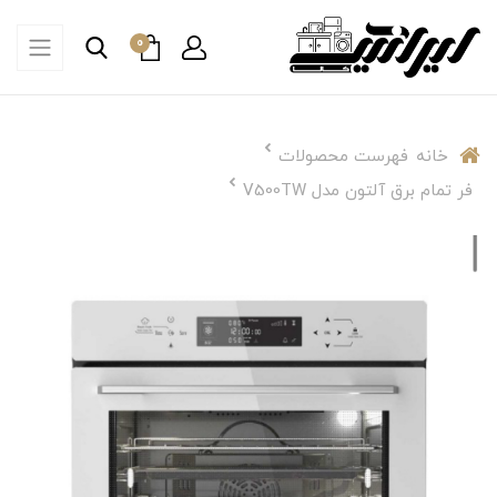
0
خانه
فهرست محصولات
فر تمام برق آلتون مدل V500TW