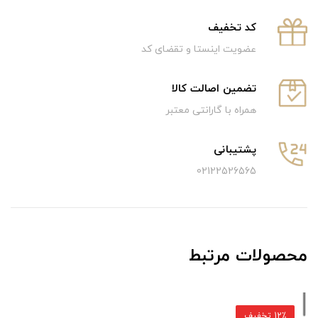
كد تخفيف
عضویت اینستا و تقضای کد
تضمین اصالت کالا
همراه با گارانتی معتبر
پشتیبانی
02122526565
محصولات مرتبط
12٪ تخفیف