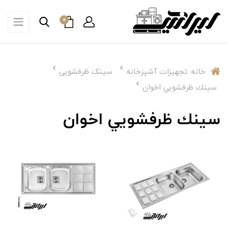
0
خانه
تجهیزات آشپزخانه
سینک ظرفشویی
سينك ظرفشويي اخوان
سينك ظرفشويي اخوان