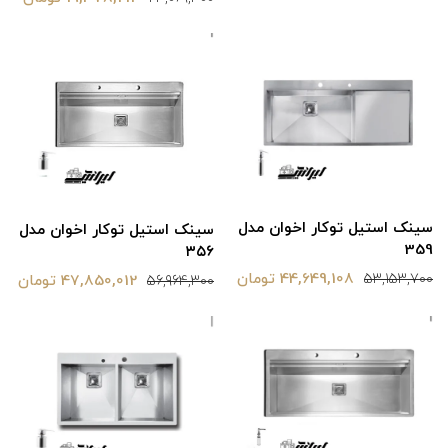
سینک استیل توکار اخوان مدل
سینک استیل توکار اخوان مدل
359
۳۵۶
44,649,108 تومان
53,153,700
47,850,012 تومان
56,964,300