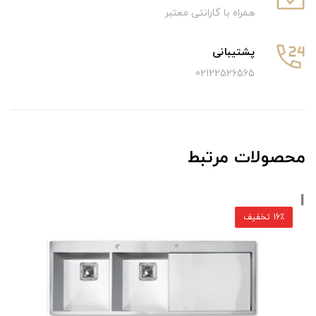
همراه با گارانتی معتبر
پشتیبانی
02122526565
محصولات مرتبط
16٪ تخفیف