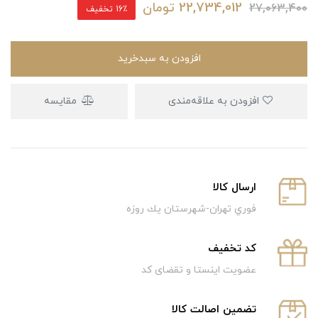
22,734,012
تومان
27,063,400
16٪ تخفیف
افزودن به سبدخرید
افزودن به علاقه‌مندی
مقایسه
ارسال كالا
فوري تهران-شهرستان يك روزه
كد تخفيف
عضویت اینستا و تقضای کد
تضمین اصالت کالا