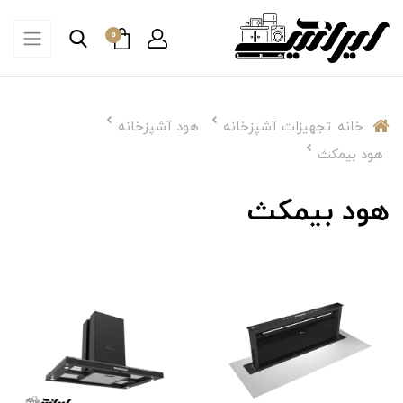
0
خانه
تجهیزات آشپزخانه
هود آشپزخانه
هود بیمکث
هود بیمکث