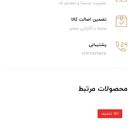
عضویت اینستا و تقضای کد
تضمین اصالت کالا
همراه با گارانتی معتبر
پشتیبانی
02122526565
محصولات مرتبط
15٪ تخفیف