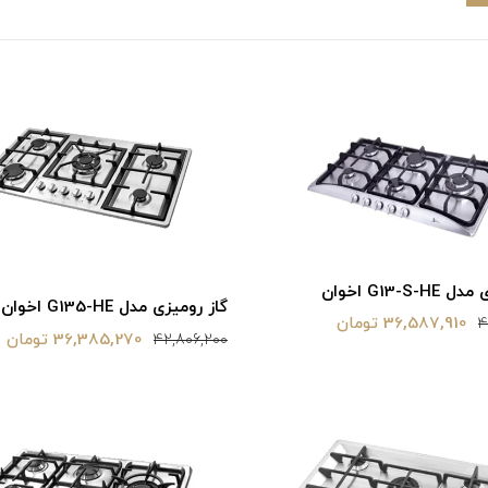
G13-S- اخوان
گاز رومیزی مدل G135-HE اخوان
36,587,910 تومان
4
36,385,270 تومان
42,806,200