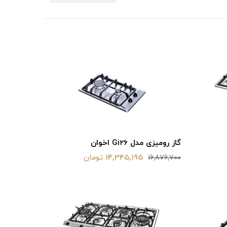
گاز رومیزی مدل Gi26 اخوان
14,345,195 تومان
16,876,700