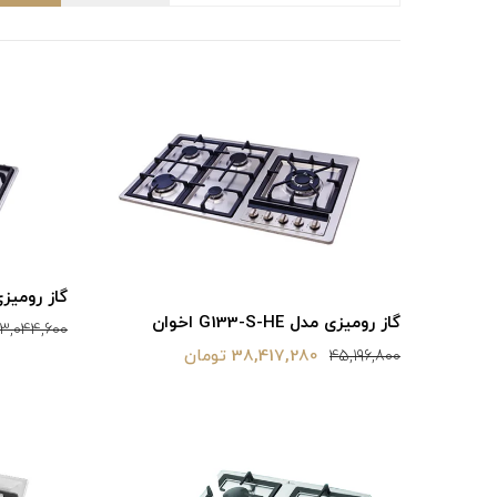
گاز رومیزی مدل HE
گاز رومیزی مدل G133-S-HE اخوان
3,044,600
38,417,280 تومان
45,196,800