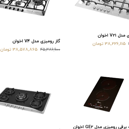
 V21 اخوان
گاز رومیزی مدل V4 اخوان
38,226,115 تومان
38,578,865 تومان
45,386,900
ی رومیزی مدل GE2 اخوان