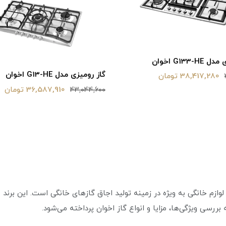
G133- اخوان
گاز رومیزی مدل G13-HE اخوان
38,417,280 تومان
36,587,910 تومان
43,044,600
وازم خانگی به ویژه در زمینه تولید اجاق گازهای خانگی است. این برند 
ه بررسی ویژگی‌ها، مزایا و انواع گاز اخوان پرداخته می‌شود.