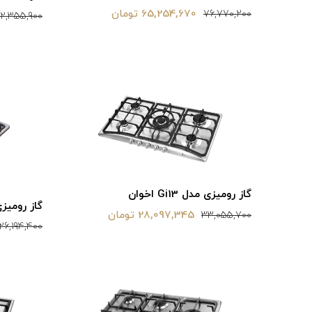
65,254,670 تومان
76,770,200
2,355,900
گاز رومیزی مدل Gi13 اخوان
گاز رومیزی مدل 
28,097,345 تومان
33,055,700
26,194,400