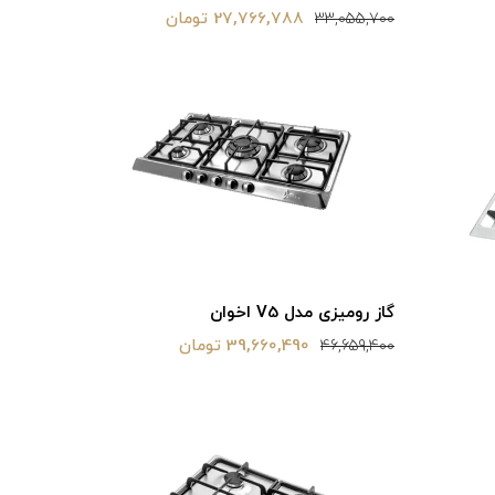
27,766,788 تومان
33,055,700
گاز رومیزی مدل V5 اخوان
39,660,490 تومان
46,659,400