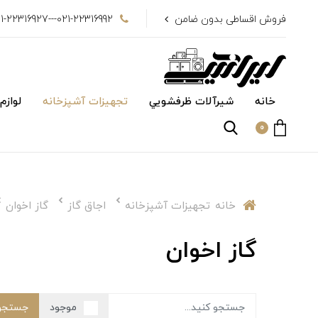
فروش اقساطی بدون ضامن
021-22316992---021-22316927
خانه
شیرآلات ظرفشويي
تجهیزات آشپزخانه
لوازم
0
خانه
تجهیزات آشپزخانه
اجاق گاز
گاز اخوان
گاز اخوان
موجود
جستجو