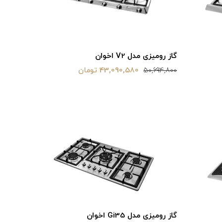
گاز رومیزی مدل V2 اخوان
43,090,580 تومان
50,694,800
گاز رومیزی مدل Gi35 اخوان