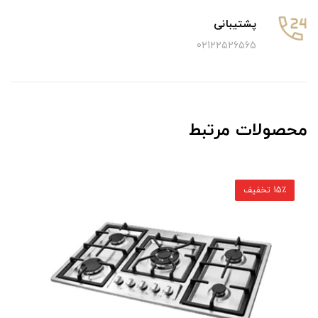
پشتیبانی
02122526565
محصولات مرتبط
15٪ تخفیف