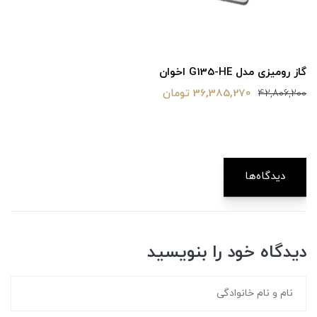
گاز رومیزی مدل G135-HE اخوان
36,385,270 تومان
42,806,200
دیدگاه‌ها
دیدگاه خود را بنویسید