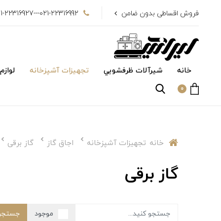
فروش اقساطی بدون ضامن
021-22316992---021-22316927
خانه
شیرآلات ظرفشويي
تجهیزات آشپزخانه
لوازم
0
خانه
تجهیزات آشپزخانه
اجاق گاز
گاز برقی
گاز برقی
موجود
جستجو