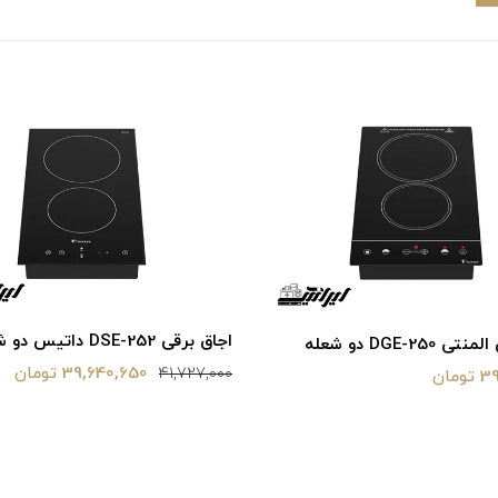
اجاق برقی DSE-252 داتیس دو شعله
DGE-250 دو شعله
39,640,650 تومان
41,727,000
مان