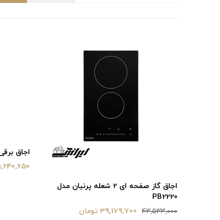
اجاق برقی المنتی 
39,640,650 تو
اجاق گاز صفحه ای 2 شعله پرنیان مدل
PB2220
39,179,700 تومان
43,533,000