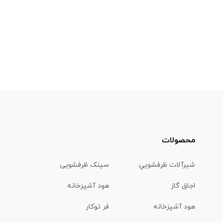
محصولات
شیرآلات ظرفشويي
سینک ظرفشویی
اجاق گاز
هود آشپزخانه
هود آشپزخانه
فر توکار