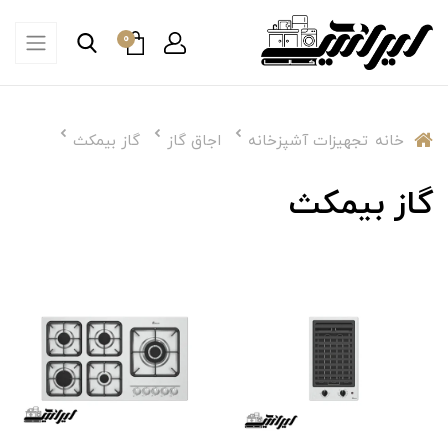
0
خانه
تجهیزات آشپزخانه
اجاق گاز
گاز بیمکث
گاز بیمکث