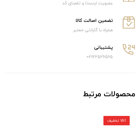
عضویت اینستا و تقضای کد
تضمین اصالت کالا
همراه با گارانتی معتبر
پشتیبانی
02122526565
محصولات مرتبط
15٪ تخفیف