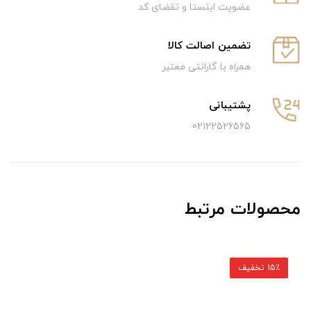
عضویت اینستا و تقضای کد
تضمین اصالت کالا
همراه با گارانتی معتبر
پشتیبانی
02122526565
محصولات مرتبط
15٪ تخفیف