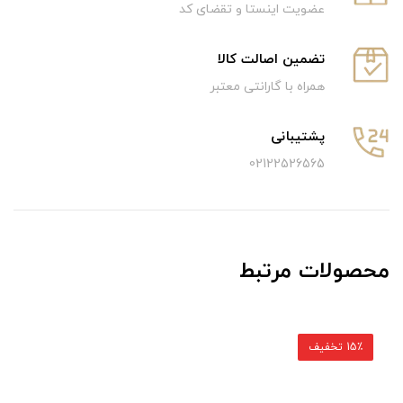
عضویت اینستا و تقضای کد
تضمین اصالت کالا
همراه با گارانتی معتبر
پشتیبانی
02122526565
محصولات مرتبط
15٪ تخفیف