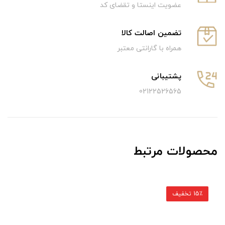
عضویت اینستا و تقضای کد
تضمین اصالت کالا
همراه با گارانتی معتبر
پشتیبانی
02122526565
محصولات مرتبط
15٪ تخفیف