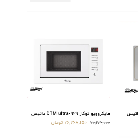
مایکروویو توکار DTM ultra-929 داتیس
66,668,150 تومان
70,177,000