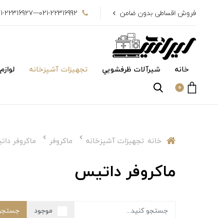
فروش اقساطی بدون ضامن
021-22316992---021-22316927
خانه
شیرآلات ظرفشويي
تجهیزات آشپزخانه
لوازم
0
خانه
تجهیزات آشپزخانه
ماكروفر
ماكروفر دا
ماكروفر داتيس
موجود
جستجو