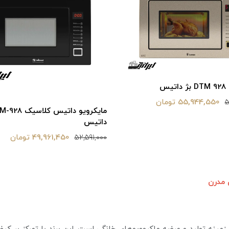
یس
55,944,550 تومان
5
مایکرویو داتیس کلاسی
داتیس
49,961,450 تومان
52,591,000
 مدرن