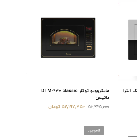
DTM-9 کلاسیک الترا
مایکروویو توکار DTM-930 classic
داتیس
52,197,750 تومان
54,945,000
ناموجود