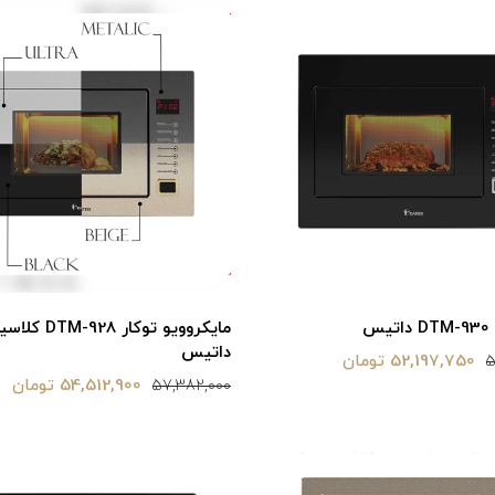
یس
مایکروویو توکار 28
داتیس
52,197,750 تومان
5
54,512,900 تومان
57,382,000