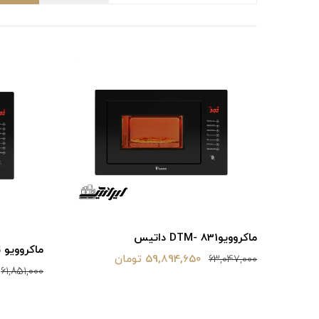
ماکروویوDTM- 831 داتیس
ماکروویو توکار
59,894,650 تومان
63,047,000
61,851,000