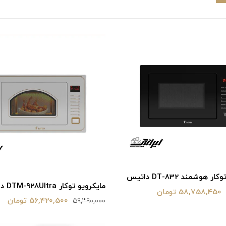
 هوشمند DT-832 داتیس
مایکرویو توکار DTM-928Ultra داتیس
58,758,450 تومان
56,420,500 تومان
59,390,000