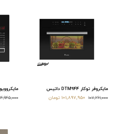
مایکروفر توکار DTM944 داتیس
مایکروویو DTM-930 دات
101,897,950 تومان
4,945,000
107,261,000