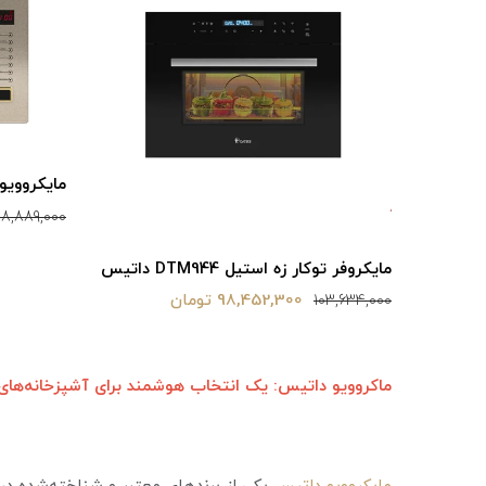
مایکروویو DTM 928 بژ دات
8,889,000
مایکروفر توکار‌ زه استیل DTM944 داتیس
98,452,300 تومان
103,634,000
ماکروویو داتیس: یک انتخاب هوشمند برای آشپزخانه‌های