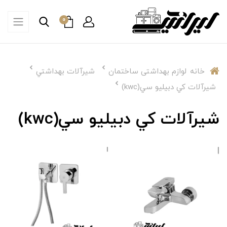
0
خانه
لوازم بهداشتی ساختمان
شیرآلات بهداشتي
شيرآلات كي دبيليو سي(kwc)
شيرآلات كي دبيليو سي(kwc)