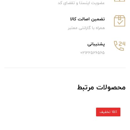
عضویت اینستا و تقضای کد
تضمین اصالت کالا
همراه با گارانتی معتبر
پشتیبانی
02122526565
محصولات مرتبط
15٪ تخفیف