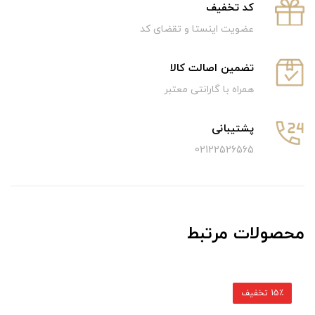
كد تخفيف
عضویت اینستا و تقضای کد
تضمین اصالت کالا
همراه با گارانتی معتبر
پشتیبانی
02122526565
محصولات مرتبط
15٪ تخفیف