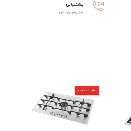
پشتیبانی
02122526565
15٪ تخفیف
15٪ تخفیف