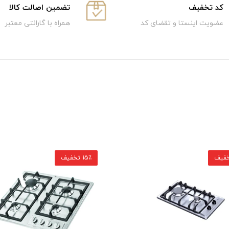
كد تخفيف
تضمین اصالت کالا
عضویت اینستا و تقضای کد
همراه با گارانتی معتبر
15٪ تخفیف