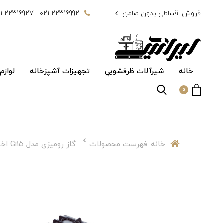
فروش اقساطی بدون ضامن
021-22316992---021-22316927
خانه
شیرآلات ظرفشويي
تجهیزات آشپزخانه
لوازم
0
خانه
فهرست محصولات
گاز رومیزی مدل Gi15 اخوان