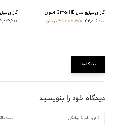
گاز رومیزی مدل 
گاز رومیزی مدل G135-HE اخوان
36,385,270 تومان
16,876,700
42,806,200
دیدگاه‌ها
دیدگاه خود را بنویسید