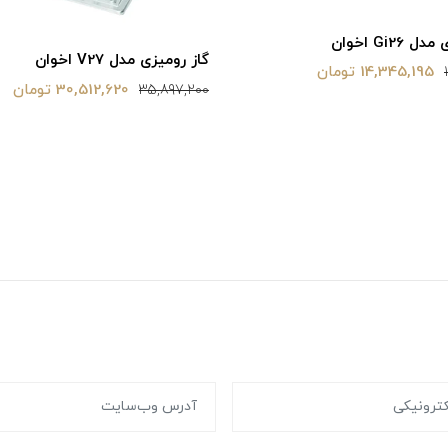
Gi26 اخوان
گاز رومیزی مدل V27 اخوان
14,345,195 تومان
30,512,620 تومان
35,897,200