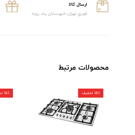
ارسال كالا
فوري تهران-شهرستان يك روزه
محصولات مرتبط
15٪ تخفیف
15٪ تخفیف