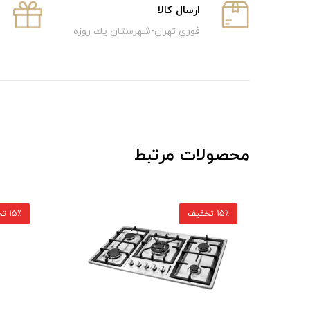
ارسال كالا
فوري تهران-شهرستان يك روزه
محصولات مرتبط
15٪ تخفیف
15٪ تخفیف