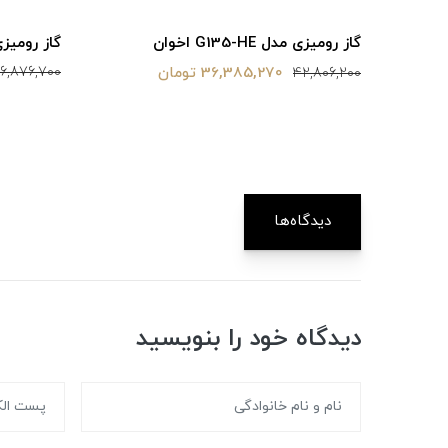
گاز رومیزی مدل 
گاز رومیزی مدل G135-HE اخوان
36,385,270 تومان
16,876,700
42,806,200
دیدگاه‌ها
دیدگاه خود را بنویسید