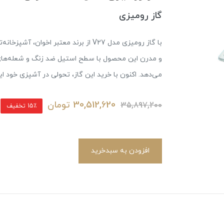
گاز ر‌ومیزی
با گاز رومیزی مدل V27 از برند معتبر ا
و مدرن این محصول با سطح استیل ضد زنگ و شعله‌های 
می‌دهد. اکنون با خرید این گاز، تحولی در آشپزی خود ای
30,512,620
تومان
35,897,200
15٪ تخفیف
افزودن به سبدخرید