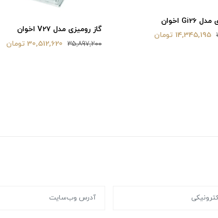
Gi26 اخوان
گاز رومیزی مدل V27 اخوان
14,345,195 تومان
30,512,620 تومان
35,897,200