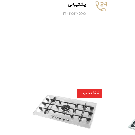
پشتیبانی
02122526565
15٪ تخفیف
15٪ تخفیف