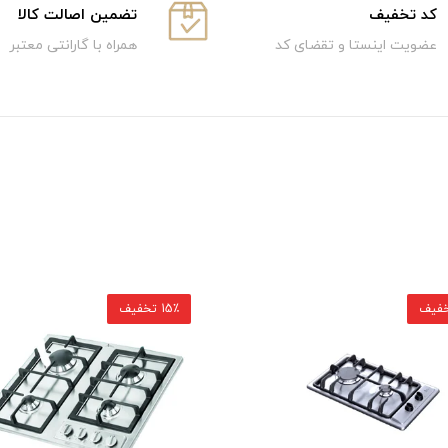
كد تخفيف
تضمین اصالت کالا
عضویت اینستا و تقضای کد
همراه با گارانتی معتبر
15٪ تخفیف