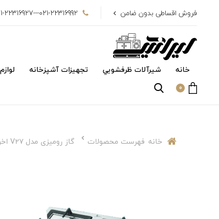
فروش اقساطی بدون ضامن
021-22316992---021-22316927
خانه
شیرآلات ظرفشويي
تجهیزات آشپزخانه
لوازم
0
خانه
فهرست محصولات
گاز رومیزی مدل V27 اخوان