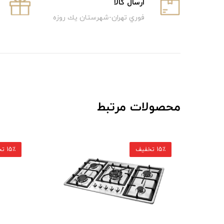
ارسال كالا
فوري تهران-شهرستان يك روزه
محصولات مرتبط
15٪ تخفیف
15٪ تخفیف