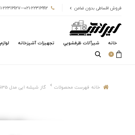
فروش اقساطی بدون ضامن
021-22316992---021-22316927
خانه
شیرآلات ظرفشويي
تجهیزات آشپزخانه
لوازم
0
خانه
فهرست محصولات
گاز شیشه ایی مدل Gi35 اخوان