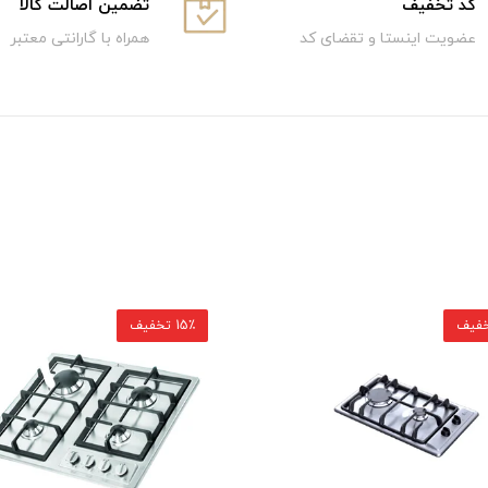
كد تخفيف
تضمین اصالت کالا
عضویت اینستا و تقضای کد
همراه با گارانتی معتبر
15٪ تخفیف