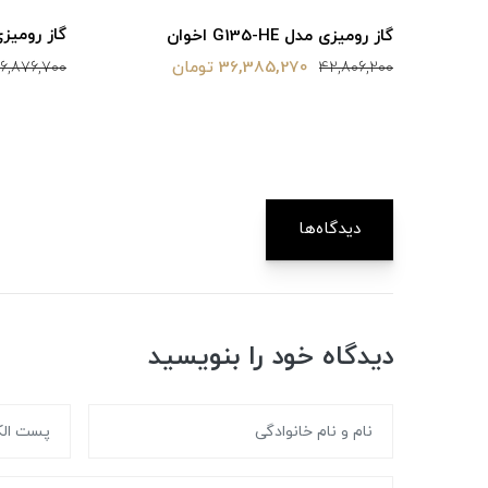
گاز رومیزی مدل 
گاز رومیزی مدل G135-HE اخوان
36,385,270 تومان
16,876,700
42,806,200
دیدگاه‌ها
دیدگاه خود را بنویسید