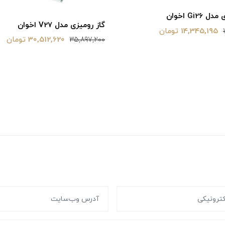
Gi26 اخوان
گاز رومیزی مدل V27 اخوان
14,345,195 تومان
30,512,620 تومان
35,897,200