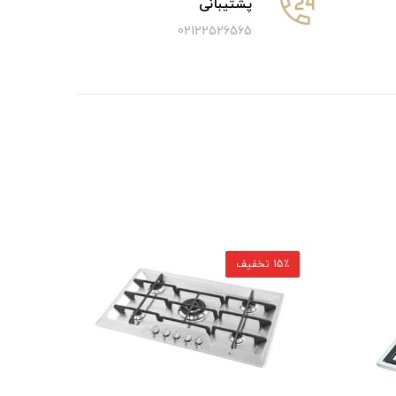
پشتیبانی
02122526565
15٪ تخفیف
15٪ تخفیف