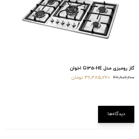
گاز رومیزی مدل G135-HE اخوان
36,385,270 تومان
42,806,200
دیدگاه‌ها