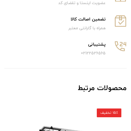
عضویت اینستا و تقضای کد
تضمین اصالت کالا
همراه با گارانتی معتبر
پشتیبانی
02122526565
محصولات مرتبط
15٪ تخفیف