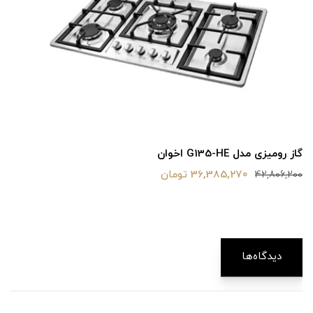
گاز رومیزی مدل G135-HE اخوان
36,385,270 تومان
42,806,200
دیدگاه‌ها