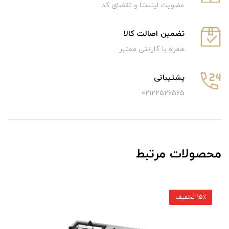
عضویت اینستا و تقضای کد
تضمین اصالت کالا
همراه با گارانتی معتبر
پشتیبانی
02122526565
محصولات مرتبط
15٪ تخفیف