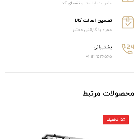
عضویت اینستا و تقضای کد
تضمین اصالت کالا
همراه با گارانتی معتبر
پشتیبانی
02122526565
محصولات مرتبط
15٪ تخفیف