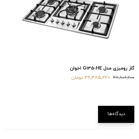
گاز رومیزی مدل G135-HE اخوان
36,385,270 تومان
42,806,200
دیدگاه‌ها