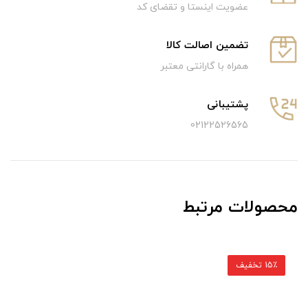
عضویت اینستا و تقضای کد
تضمین اصالت کالا
همراه با گارانتی معتبر
پشتیبانی
02122526565
محصولات مرتبط
15٪ تخفیف