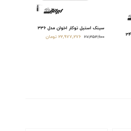
سینک استی
سینک استیل توکار اخوان مدل 336
19,717,800
22,977,276 تومان
27,353,900