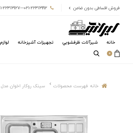
فروش اقساطی بدون ضامن
021-22316992---021-22316927
خانه
شیرآلات ظرفشويي
تجهیزات آشپزخانه
لوازم
0
خانه
فهرست محصولات
سینک روکار اخوان مدل ۳۶۴