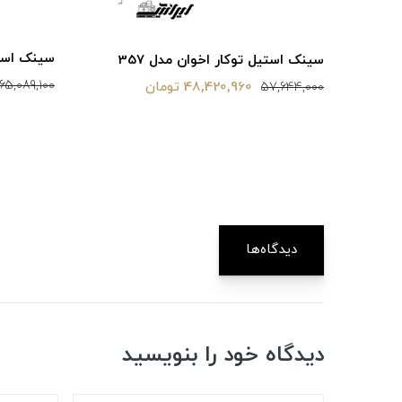
سینک استیل
سینک استیل توکار اخوان مدل 357
65,089,100
48,420,960 تومان
57,644,000
دیدگاه‌ها
دیدگاه خود را بنویسید