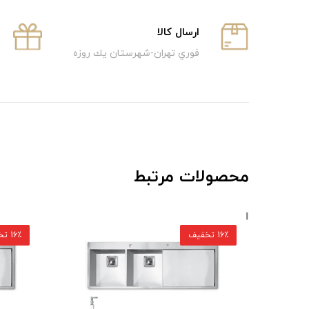
ارسال كالا
فوري تهران-شهرستان يك روزه
محصولات مرتبط
16٪ تخفیف
16٪ تخفیف