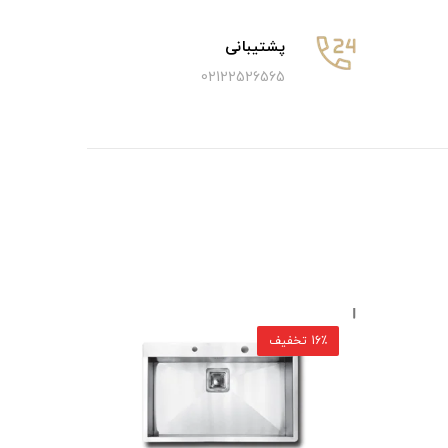
پشتیبانی
02122526565
16٪ تخفیف
16٪ تخفیف