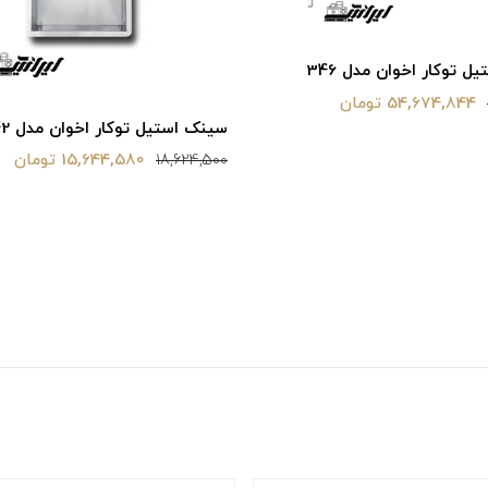
 توکار اخوان مدل 346
54,674,844 تومان
سینک استیل توکار اخوان مدل 342
15,644,580 تومان
18,624,500