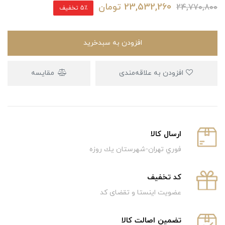
23,532,260
تومان
24,770,800
5٪ تخفیف
افزودن به سبدخرید
افزودن به علاقه‌مندی
مقایسه
ارسال كالا
فوري تهران-شهرستان يك روزه
كد تخفيف
عضویت اینستا و تقضای کد
تضمین اصالت کالا