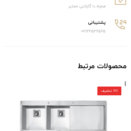
همراه با گارانتی معتبر
پشتیبانی
02122526565
محصولات مرتبط
16٪ تخفیف