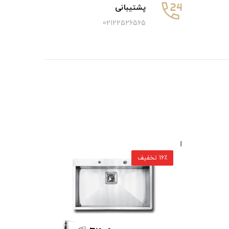
پشتیبانی
02122526565
16٪ تخفیف
16٪ تخفیف