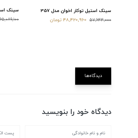
سینک استیل
سینک استیل توکار اخوان مدل 357
65,089,100
48,420,960 تومان
57,644,000
دیدگاه‌ها
دیدگاه خود را بنویسید