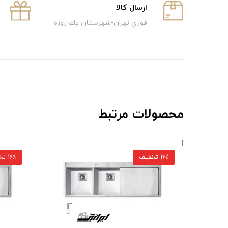
ارسال كالا
فوري تهران-شهرستان يك روزه
محصولات مرتبط
16٪ تخفیف
16٪ تخفیف