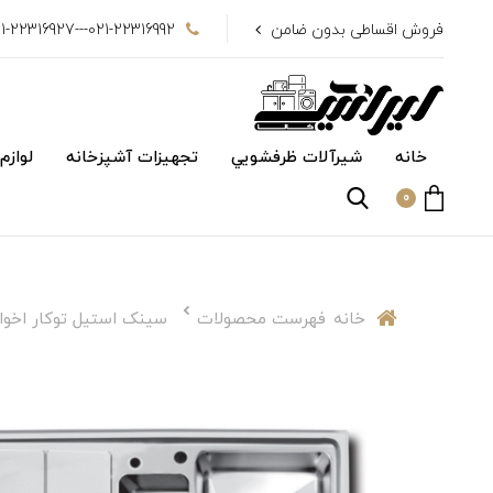
فروش اقساطی بدون ضامن
021-22316992---021-22316927
خانه
شیرآلات ظرفشويي
تجهیزات آشپزخانه
لوازم
0
خانه
فهرست محصولات
سینک استیل توکار اخوان 