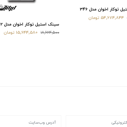
 توکار اخوان مدل 346
54,674,844 تومان
سینک استیل توکار اخوان مدل 342
15,644,580 تومان
18,624,500