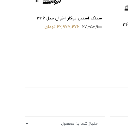
سینک استی
سینک استیل توکار اخوان مدل 336
19,717,800
22,977,276 تومان
27,353,900