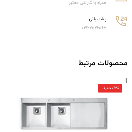
همراه با گارانتی معتبر
پشتیبانی
02122526565
محصولات مرتبط
16٪ تخفیف