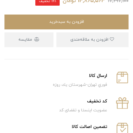
14,865,564
تومان
17,697,100
16٪ تخفیف
افزودن به سبدخرید
افزودن به علاقه‌مندی
مقایسه
ارسال كالا
فوري تهران-شهرستان يك روزه
كد تخفيف
عضویت اینستا و تقضای کد
تضمین اصالت کالا