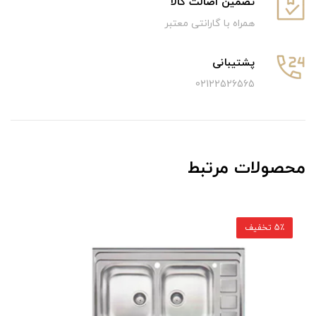
تضمین اصالت کالا
همراه با گارانتی معتبر
پشتیبانی
02122526565
محصولات مرتبط
5٪ تخفیف