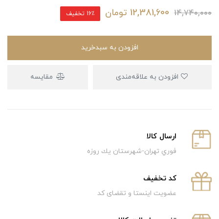
12,381,600
تومان
14,740,000
16٪ تخفیف
افزودن به سبدخرید
افزودن به علاقه‌مندی
مقایسه
ارسال كالا
فوري تهران-شهرستان يك روزه
كد تخفيف
عضویت اینستا و تقضای کد