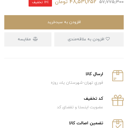
48,531,252
تومان
57,775,300
16٪ تخفیف
افزودن به سبدخرید
افزودن به علاقه‌مندی
مقایسه
ارسال كالا
فوري تهران-شهرستان يك روزه
كد تخفيف
عضویت اینستا و تقضای کد
تضمین اصالت کالا