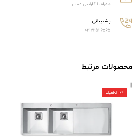
همراه با گارانتی معتبر
پشتیبانی
02122526565
محصولات مرتبط
16٪ تخفیف